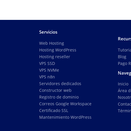
Servicios
Recur
Web Hosting
Tutori
Hosting WordPress
Blog
Hosting reseller
Pago 
VPS SSD
VPS NVMe
Naveg
VPS n8n
Servidores dedicados
Inicio
Constructor web
Área d
Registro de dominio
Nosot
Correos Google Workspace
Contac
Certificado SSL
Términ
Mantenimiento WordPress