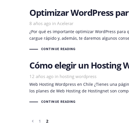
Optimizar WordPress par
8 años ago
Tags
in
Acelerar
¿Por qué es importante optimizar WordPress para q
cargue rápido y, además, te daremos algunos conse
CONTINUE READING
Cómo elegir un Hosting W
12 años ago
Tags
in
hosting wordpress
Web Hosting Wordpress en Chile ¿Tienes una página
los planes de Web Hosting de Hostingnet son compa
CONTINUE READING
1
2