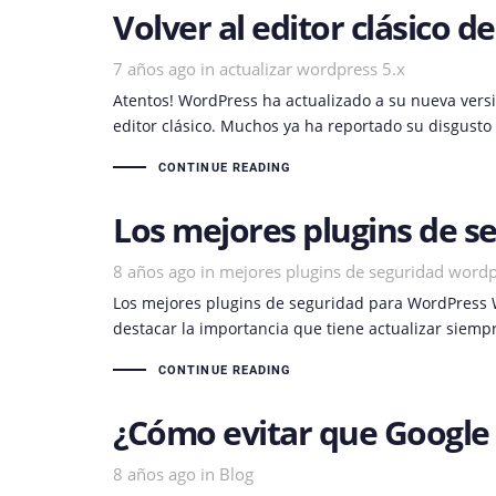
Volver al editor clásico 
7 años ago
Tags
in
actualizar wordpress 5.x
Atentos! WordPress ha actualizado a su nueva versió
editor clásico. Muchos ya ha reportado su disgusto 
CONTINUE READING
Los mejores plugins de s
8 años ago
Tags
in
mejores plugins de seguridad word
Los mejores plugins de seguridad para WordPress W
destacar la importancia que tiene actualizar siempr
CONTINUE READING
¿Cómo evitar que Google
8 años ago
Tags
in
Blog