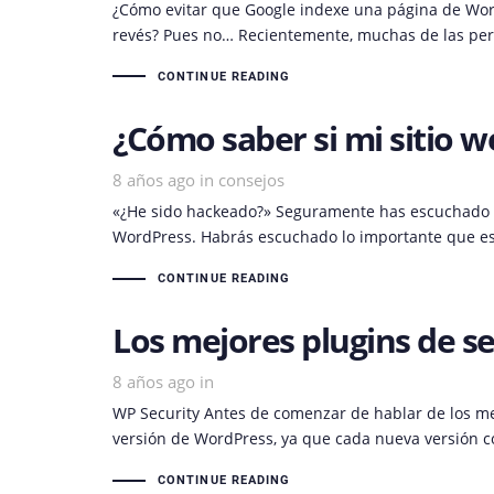
¿Cómo evitar que Google indexe una página de Word
revés? Pues no… Recientemente, muchas de las pers
CONTINUE READING
¿Cómo saber si mi sitio 
8 años ago
Tags
in
consejos
«¿He sido hackeado?» Seguramente has escuchado ac
WordPress. Habrás escuchado lo importante que es 
CONTINUE READING
Los mejores plugins de s
8 años ago
in
WP Security Antes de comenzar de hablar de los mej
versión de WordPress, ya que cada nueva versión co
CONTINUE READING