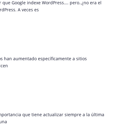
r que Google indexe WordPress…. pero..¿no era el
rdPress. A veces es
os han aumentado específicamente a sitios
icen
portancia que tiene actualizar siempre a la última
 una