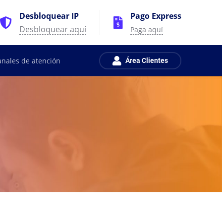
Desbloquear IP
Pago Express
Desbloquear aquí
Paga aquí
anales de atención
Área Clientes