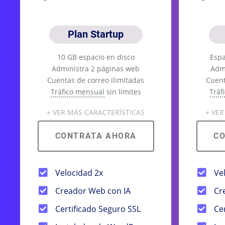
Plan Startup
10 GB espacio en disco
Espa
Administra 2 páginas web
Adm
Cuentas de correo ilimitadas
Cuent
Tráfico mensual
sin límites
Tráf
+ VER MÁS CARACTERÍSTICAS
+ VE
CONTRATA AHORA
C
Velocidad 2x
Ve
Creador Web con IA
Cr
Certificado Seguro SSL
Ce