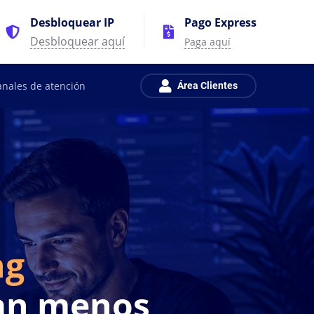
Desbloquear IP
Pago Express
Desbloquear aquí
Paga aquí
anales de atención
Área Clientes
ng
tan menos