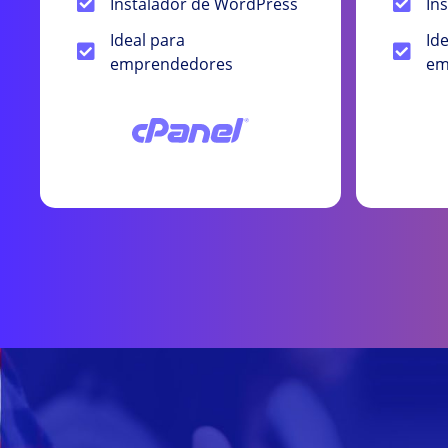
Instalador de WordPress
In
Ideal para
Id
emprendedores
em