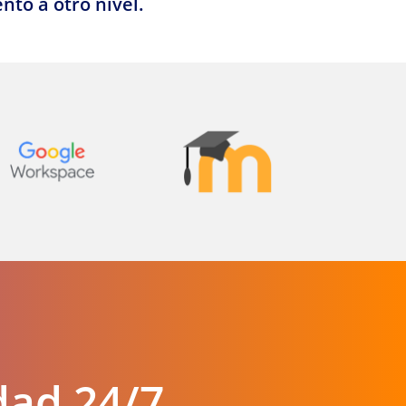
to a otro nivel.
idad 24/7