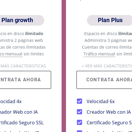
Plan growth
Plan Plus
cio en disco
ilimitado
Espacio en disco
ilimit
inistra 2 páginas web
Administra 3 páginas w
as de correo ilimitadas
Cuentas de correo ilimit
ico mensual
sin límites
Tráfico mensual
sin lími
R MÁS CARACTERÍSTICAS
+ VER MÁS CARACTERÍST
ONTRATA AHORA
CONTRATA AHOR
locidad 4x
Velocidad 6x
eador Web con IA
Creador Web con IA
rtificado Seguro SSL
Certificado Seguro 