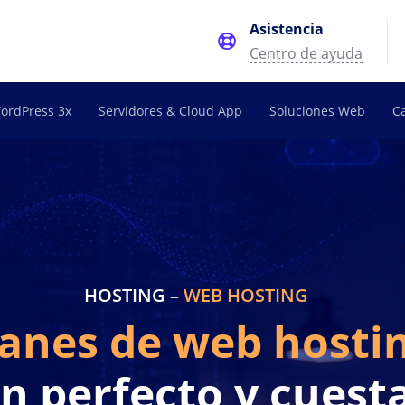
Asistencia
Centro de ayuda
ordPress 3x
Servidores & Cloud App
Soluciones Web
C
HOSTING –
WEB HOSTING
lanes de web hosti
en perfecto y cues