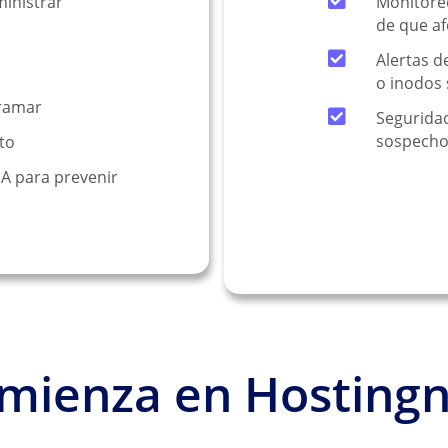
ministrar
Monitore
de que af
Alertas d
o inodos 
gramar
Seguridad
sospech
to
IA para prevenir
mienza en Hostingn