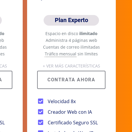
Plan Experto
ado
Espacio en disco
ilimitado
eb
Administra 4 páginas web
adas
Cuentas de correo ilimitadas
tes
Tráfico mensual
sin límites
ICAS
+ VER MÁS CARACTERÍSTICAS
A
CONTRATA AHORA
Velocidad 8x
Creador Web con IA
SSL
Certificado Seguro SSL