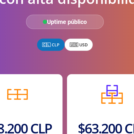
Uptime público
🇨🇱 CLP
🇺🇸 USD
Precio anual
Precio anual
8.200 CLP
$63.200 C