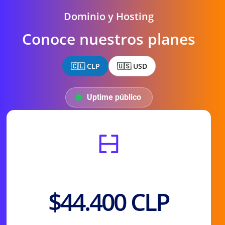
Dominio y Hosting
Conoce nuestros planes
🇨🇱 CLP
🇺🇸 USD
Uptime público
Precio Anual
$44.400 CLP