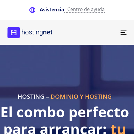
Skip
Skip
Centro de ayuda
Asistencia
links
to
primary
navigation
Skip
Tog
to
nav
content
HOSTING –
DOMINIO Y HOSTING
El combo perfecto
para arrancar:
tu