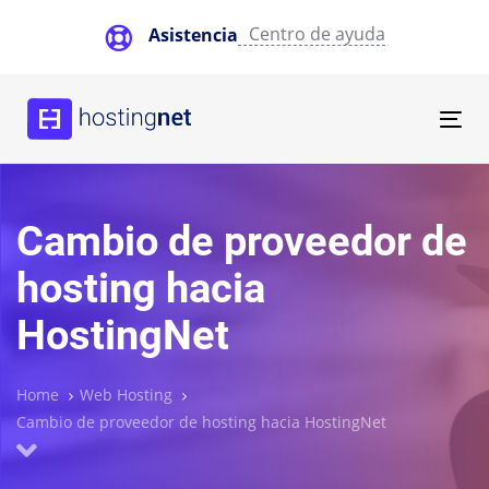
Skip
Skip
Centro de ayuda
Asistencia
links
to
primary
navigation
Skip
Tog
to
nav
content
Cambio de proveedor de
hosting hacia
HostingNet
Home
Web Hosting
Cambio de proveedor de hosting hacia HostingNet