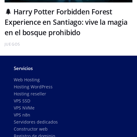
🌲 Harry Potter Forbidden Forest
Experience en Santiago: vive la magia
en el bosque prohibido
JUEGOS
Servicios
Web Hosting
Hosting WordPress
Hosting reseller
VPS SSD
VPS NVMe
VPS n8n
Servidores dedicados
Constructor web
Registro de dominio