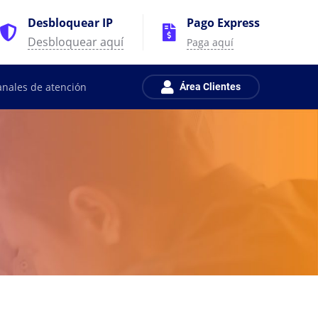
Desbloquear IP
Pago Express
Desbloquear aquí
Paga aquí
anales de atención
Área Clientes