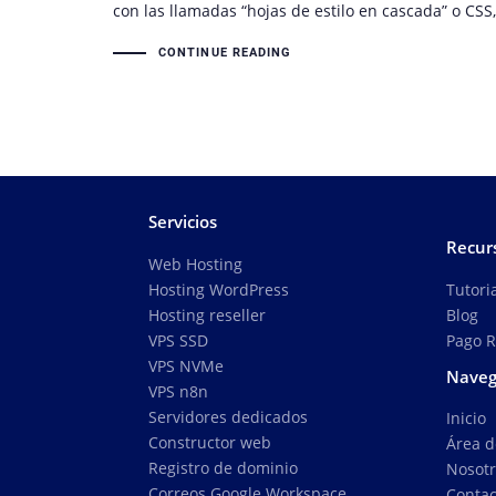
con las llamadas “hojas de estilo en cascada” o CSS
CONTINUE READING
Servicios
Recur
Web Hosting
Tutori
Hosting WordPress
Blog
Hosting reseller
Pago 
VPS SSD
VPS NVMe
Naveg
VPS n8n
Servidores dedicados
Inicio
Constructor web
Área d
Registro de dominio
Nosot
Correos Google Workspace
Contac