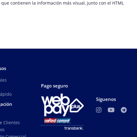
, que contienen la información más visual, junto con el HTML
sos
ales
Pago seguro
Rápido
Síguenos
ación
e Clientes
ros
to Comercial