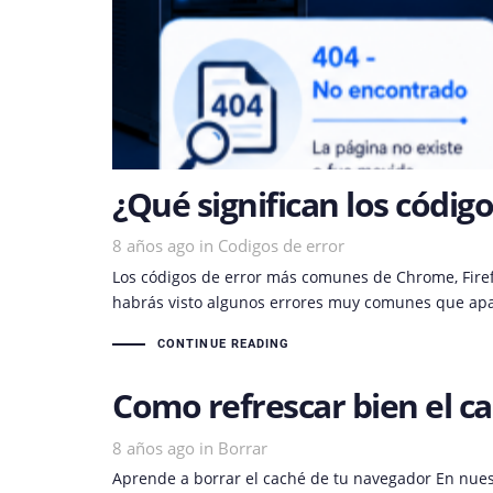
¿Qué significan los códig
8 años ago
Tags
in
Codigos de error
Los códigos de error más comunes de Chrome, Firef
habrás visto algunos errores muy comunes que apa
CONTINUE READING
Como refrescar bien el c
8 años ago
Tags
in
Borrar
Aprende a borrar el caché de tu navegador En nue