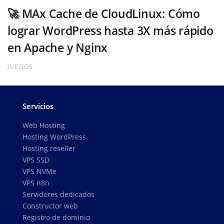
🚀 MAx Cache de CloudLinux: Cómo
lograr WordPress hasta 3X más rápido
en Apache y Nginx
JUEGOS
Servicios
Web Hosting
Hosting WordPress
Hosting reseller
VPS SSD
VPS NVMe
VPS n8n
Servidores dedicados
Constructor web
Registro de dominio