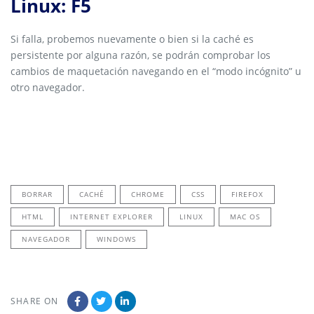
Linux: F5
Si falla, probemos nuevamente o bien si la caché es
persistente por alguna razón, se podrán comprobar los
cambios de maquetación navegando en el “modo incógnito” u
otro navegador.
BORRAR
CACHÉ
CHROME
CSS
FIREFOX
HTML
INTERNET EXPLORER
LINUX
MAC OS
NAVEGADOR
WINDOWS
SHARE ON