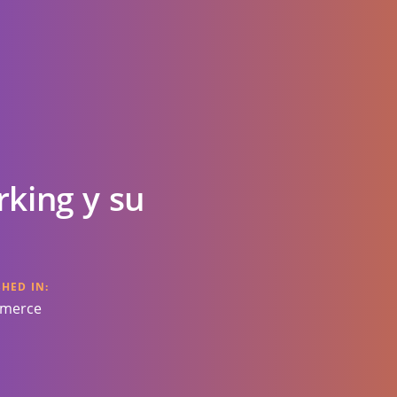
king y su
HED IN:
merce