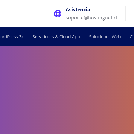
Asistencia
soporte@hostingnet.cl
ordPress 3x
Servidores & Cloud App
Soluciones Web
C