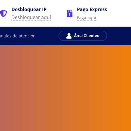
Desbloquear IP
Pago Express
Desbloquear aquí
Paga aquí
anales de atención
Área Clientes