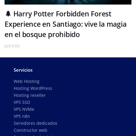
🌲 Harry Potter Forbidden Forest
Experience en Santiago: vive la magia
en el bosque prohibido
JUEGOS
Servicios
Web Hosting
Hosting WordPress
Hosting reseller
VPS SSD
VPS NVMe
VPS n8n
Servidores dedicados
Constructor web