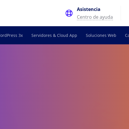
Asistencia
Centro de ayuda
ordPress 3x
Servidores & Cloud App
Soluciones Web
C