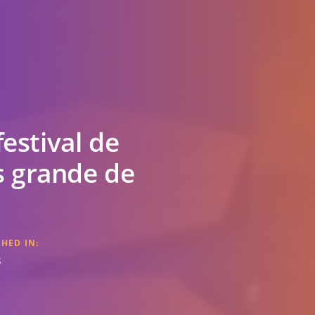
festival de
 grande de
HED IN:
s