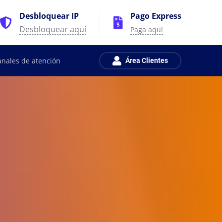
Desbloquear IP
Pago Express
Desbloquear aquí
Paga aquí
anales de atención
Área Clientes