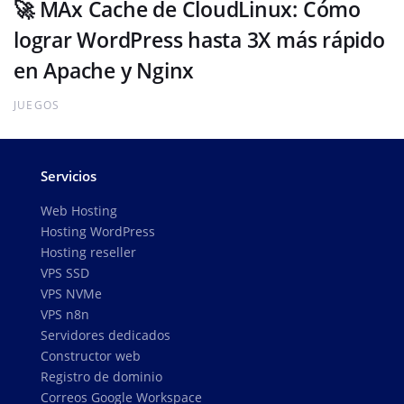
🚀 MAx Cache de CloudLinux: Cómo
lograr WordPress hasta 3X más rápido
en Apache y Nginx
JUEGOS
Servicios
Web Hosting
Hosting WordPress
Hosting reseller
VPS SSD
VPS NVMe
VPS n8n
Servidores dedicados
Constructor web
Registro de dominio
Correos Google Workspace