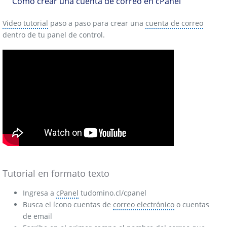
Cómo crear una cuenta de correo en cPanel
Video tutorial
paso a paso para crear una
cuenta de correo
dentro de tu panel de control.
Tutorial en formato texto
Ingresa a
cPanel
tudomino.cl/cpanel
Busca el ícono cuentas de
correo electrónico
o cuentas
de email