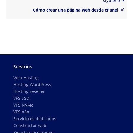
Siguiente
Cómo crear una página web desde cPanel
Servicios
Web Hosting
Hosting WordPress
Hosting reseller
VPS SSD
VPS NVMe
VPS n8n
Servidores dedicados
Constructor web
Registro de dominio