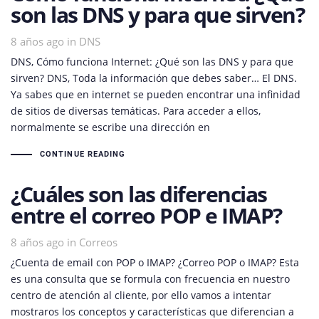
son las DNS y para que sirven?
8 años ago
Tags
in
DNS
DNS, Cómo funciona Internet: ¿Qué son las DNS y para que
sirven? DNS, Toda la información que debes saber… El DNS.
Ya sabes que en internet se pueden encontrar una infinidad
de sitios de diversas temáticas. Para acceder a ellos,
normalmente se escribe una dirección en
CONTINUE READING
¿Cuáles son las diferencias
entre el correo POP e IMAP?
8 años ago
Tags
in
Correos
¿Cuenta de email con POP o IMAP? ¿Correo POP o IMAP? Esta
es una consulta que se formula con frecuencia en nuestro
centro de atención al cliente, por ello vamos a intentar
mostraros los conceptos y características que diferencian a