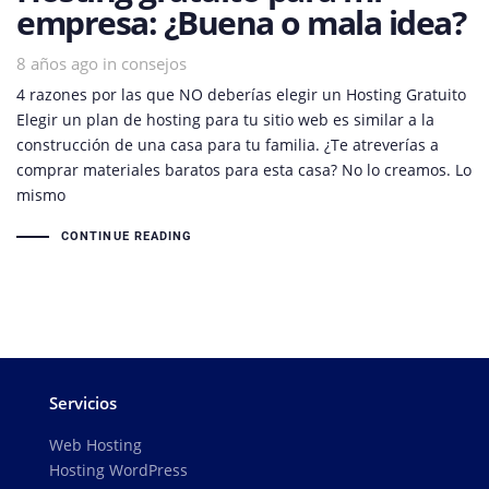
empresa: ¿Buena o mala idea?
8 años ago
Tags
in
consejos
4 razones por las que NO deberías elegir un Hosting Gratuito
Elegir un plan de hosting para tu sitio web es similar a la
construcción de una casa para tu familia. ¿Te atreverías a
comprar materiales baratos para esta casa? No lo creamos. Lo
mismo
CONTINUE READING
Servicios
Web Hosting
Hosting WordPress