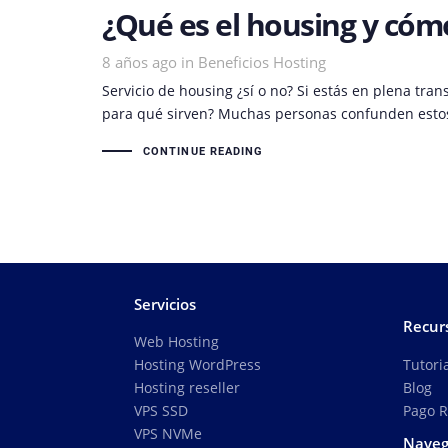
¿Qué es el housing y cóm
8 años ago
Tags
in
Beneficios Hosting
Servicio de housing ¿sí o no? Si estás en plena tra
para qué sirven? Muchas personas confunden estos
CONTINUE READING
Servicios
Recur
Web Hosting
Tutori
Hosting WordPress
Blog
Hosting reseller
Pago 
VPS SSD
VPS NVMe
Naveg