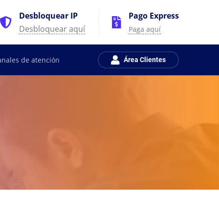
Desbloquear IP
Pago Express
Desbloquear aquí
Paga aquí
anales de atención
Área Clientes