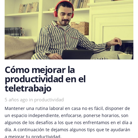
Cómo mejorar la
productividad en el
teletrabajo
5 años ago
Tags
in
productividad
Mantener una rutina laboral en casa no es fácil, disponer de
un espacio independiente, enfocarse, ponerse horarios, son
algunos de los desafíos a los que nos enfrentamos en el día a
día. A continuación te dejamos algunos tips que te ayudarán
a mejorar tu productividad.