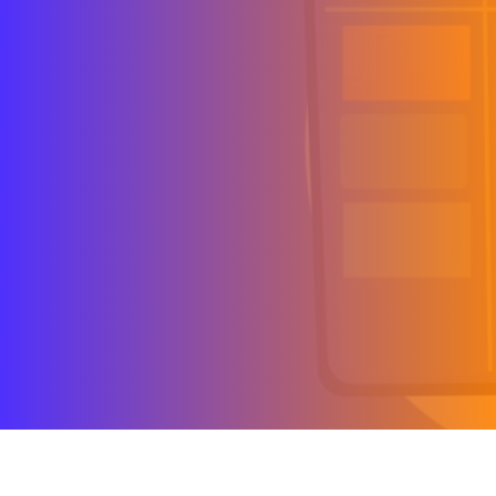
conocer si tu sitio web
está optimizado para
Google
AUTHOR:
Hostingnet
PUBLISHED ON:
diciembre 19, 2020
PUBLISHED IN:
internet