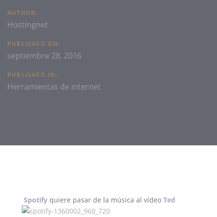
AUTHOR:
Hostingnet
PUBLISHED ON:
septiembre 28, 2016
PUBLISHED IN:
Herramientas de internet
Spotify
quiere pasar de la música al vídeo
Ted