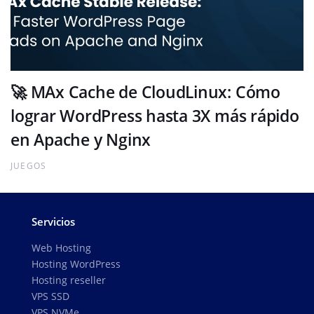
🚀 MAx Cache de CloudLinux: Cómo
lograr WordPress hasta 3X más rápido
en Apache y Nginx
JUEGOS
Servicios
Web Hosting
Hosting WordPress
Hosting reseller
VPS SSD
VPS NVMe