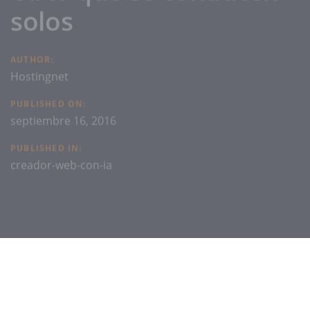
solos
AUTHOR:
Hostingnet
PUBLISHED ON:
septiembre 16, 2016
PUBLISHED IN:
creador-web-con-ia